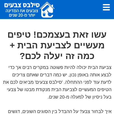
Skip
Skip
to
to
footer
main
סילבס
צבעי
צבעים
content
לצביעת
עשו זאת בעצמכם! טיפים
דירה,
מעשיים לצביעת הבית +
עבודות
צבע
כמה זה יעלה לכם?
ושפכטל
-
צביעת הבית יכולה להיות פשוטה במקרים רבים אך כדי
סילבס
לבצע אותה באופן נכון, יש כמה דברים שאתם צריכים
צבעים
לדעת עוד לפני ההתחלה. 'סילבס צבעים' מביאים לכם את
הטיפים המעשיים לצביעת הבית מנקודת מבטו של צבעי
בעל ניסיון של למעלה מ-20 שנים.
איך לבחור צבע? על ההבדל בין הסוגים השונים, דגשים