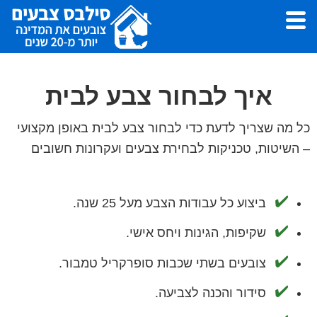
Skip
Skip
to
to
footer
main
סילבס
צבעי
צבעים
content
לצביעת
איך לבחור צבע לבית
דירה,
עבודות
כל מה שצריך לדעת כדי לבחור צבע לבית באופן מקצועי
צבע
– השיטות, טכניקות לבחירת צבעים ועקרונות חשובים
ושפכטל
-
סילבס
ביצוע כל עבודות הצבע מעל 25 שנה.
צבעים
שקיפות, הגינות ויחס אישי.
צובעים בשתי שכבות סופרקריל טמבור.
סידור והכנה לצביעה.