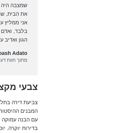
שמצבה היה ג
את הבית, שנר
אני ממליץ ע
בלבד, ואדם
הגון ואדיב ע
oash Adato
מתוך חוות דעת
צבעי מקצועי עם 25 שנות ניסי
צביעת דירה בתל 
המבנים ההיסטורי
עם הבנה עמוקה ב
בדירות יוקרה. יו