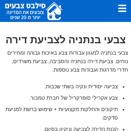
Skip
Skip
to
to
footer
main
סילבס
צבעי
צבעים
content
לצביעת
צבעי בנתניה לצביעת דירה
דירה,
עבודות
צבעי בנתניה למגוון עבודות צבע באיכות גבוהה ומחירים
צבע
נוחים. צביעת דירה בנתניה והסביבה, צביעת משרדים,
ושפכטל
חדרי מדרגות ועבודות צבע נוספות.
-
סילבס
צביעה יסודית ונקיה בשתי שכבות.
צבעים
צבע אקרילי סופרקריל של חברת טמבור.
תיקונים והחלקות מקצועיות + שימוש ברשת למניעת
סדקים.
הכנת הדירה לצביעה וניקיון בסיום.