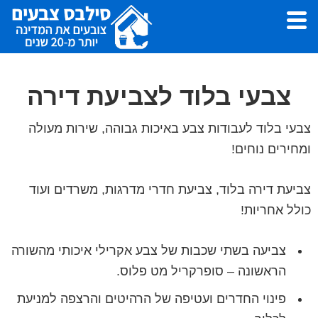
Skip
Skip
to
to
footer
main
סילבס
צבעי
צבעים
content
לצביעת
צבעי בלוד לצביעת דירה
דירה,
עבודות
צבעי בלוד לעבודות צבע באיכות גבוהה, שירות מעולה
צבע
ומחירים נוחים!
ושפכטל
-
צביעת דירה בלוד, צביעת חדרי מדרגות, משרדים ועוד
סילבס
כולל אחריות!
צבעים
צביעה בשתי שכבות של צבע אקרילי איכותי מהשורה
הראשונה – סופרקריל מט פלוס.
פינוי החדרים ועטיפה של הרהיטים והרצפה למניעת