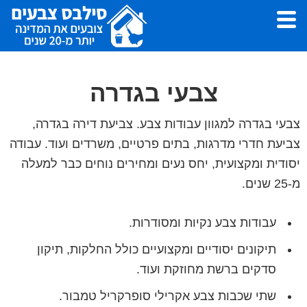
Skip
Skip
to
to
footer
main
סילבס
צבעי
צבעים
content
לצביעת
צבעי בגדרה
דירה,
עבודות
צבעי בגדרה למגוון עבודות צבע. צביעת דירה בגדרה,
צבע
צביעת חדרי מדרגות, בתים פרטיים, משרדים ועוד. עבודה
ושפכטל
יסודית ומקצועית, יחס נעים ומחירים נוחים כבר למעלה
-
מ-25 שנים.
סילבס
צבעים
עבודות צבע נקיות ומסודרות.
תיקונים יסודיים ומקצועיים כולל החלקות, תיקון
סדקים ברשת מחוזקת ועוד.
שתי שכבות צבע אקרילי סופרקריל טמבור.