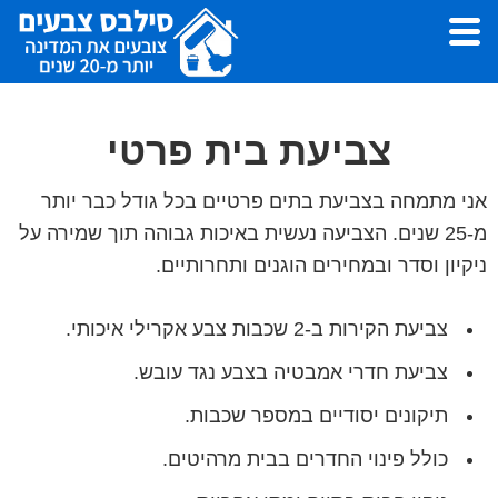
Skip
Skip
to
to
footer
main
סילבס
צבעי
צבעים
content
לצביעת
צביעת בית פרטי
דירה,
עבודות
אני מתמחה בצביעת בתים פרטיים בכל גודל כבר יותר
צבע
מ-25 שנים. הצביעה נעשית באיכות גבוהה תוך שמירה על
ושפכטל
ניקיון וסדר ובמחירים הוגנים ותחרותיים.
-
סילבס
צביעת הקירות ב-2 שכבות צבע אקרילי איכותי.
צבעים
צביעת חדרי אמבטיה בצבע נגד עובש.
תיקונים יסודיים במספר שכבות.
כולל פינוי החדרים בבית מרהיטים.