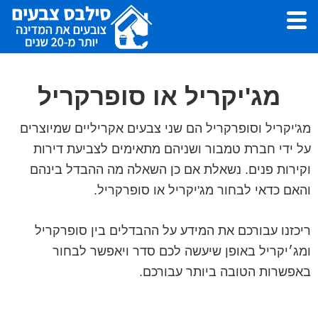
Skip
Skip
to
to
footer
main
סילבס
צבעי
צבעים
content
לצביעת
מג'יקריל או סופרקריל
דירה,
עבודות
מג'יקריל וסופרקריל הם שני צבעים אקריליים שמיוצרים
צבע
על ידי חברת טמבור ושניהם מתאימים לצביעת דירות
ושפכטל
וקירות פנים. נשאלת אם כן השאלה מה ההבדל בינהם
-
והאם כדאי לבחור מג'יקריל או סופרקריל.
סילבס
צבעים
ריכזנו עבורכם את המידע על ההבדלים בין סופרקריל
ומג׳יקריל באופן שיעשה לכם סדר ויאפשר לבחור
באפשרות הטובה ביותר עבורכם.