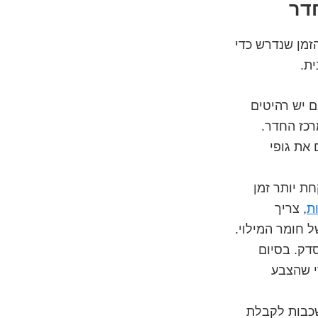
דר
מן שנדרש כדי
ת.
 יש רהיטים
רכז החדר.
 את גופי
ת יותר זמן
ות
, צריך
 חומר המילוי.
דק. בסיום
י שהצבע
שכבות לקבלת