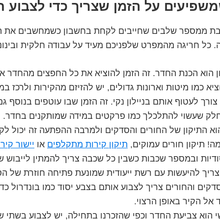
שפיעים על הזמן שצריך כדי לצבוע ח
בת ממספר שלבים שחייבים לקחת בחשבון כשמחשבים את הז
. כל חריגה מהמפרט שלפניכם מעיד על עבודה חלקית ובינוני
הוא הכנת החדר. זה הזמן להוציא את כל החפצים מהחדר אם
ציא כמו מיטות וארונות גדולים, יש להזיזם מהקירות ולרכז במ
ורך לעטוף אותם בניילון נקי. זה הזמן שבו עוטפים בנוסף גם
חלק שעשוי להתלכלך כמו פרקטים במידה שמותקנים בחדר.
א התיקון של החורים והסדקים ולמרבה ההפתעה זה יכול לקח
! תיקון חורים עמוקים,
תיקון קירות מתקלפים
או
יישור קיר
דיות ובמספר שכבות כשבין כל שכבה צריך להמתין לייבוש של
צריך להיעשות עם רשת ייעודית שמונעת פתיחה חוזרת של הס
דקים והחורים צריך לצבוע אותם בצבע יסוד כמו בונדרול כד
 אל הקיר באופן הרצוי.
 הוא צביעת החדר וכפי שהזכרנו בתחילה, יש לצבוע בשתי 