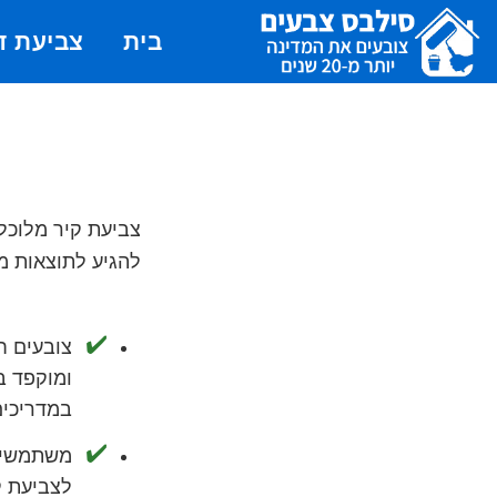
Skip
Skip
Skip
בית
צביעת ד
to
to
to
primary
footer
main
סילבס
צבעי
צבעים
navigation
content
לצביעת
דירה,
כ
עבודות
צבע
צביעת קיר מלוכל
ושפכטל
להגיע לתוצאות מ
-
סילבס
צובעים חד
צבעים
ומוקפד ב
במדריכים
משתמשים
לצביעת ק