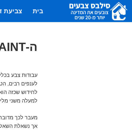
Skip
Skip
Skip
בית
צביעת ד
to
to
to
primary
footer
main
סילבס
צבעי
צבעים
navigation
content
לצביעת
דירה,
עבודות
צבע
ושפכטל
עבודות צבע בכל
-
לענפים רבים, הטכ
סילבס
צבעים
למעלה משני מליו
מעבר לכך מדובר 
אך נשאלת השאלה 