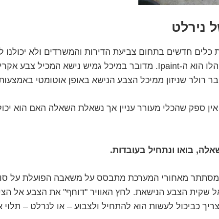
ת כלים חדשים בתחום צביעת הדירות והמשרדים ולא יכולנו 
החדש של נירלט הלו הוא ה-Ipaint. מדובר במיכל גמיש נישא המכיל צ
ר רולר שניזון ממיכל הצבע הנישא באופן אוטומטי באמצעות 
ין ספק שהכלי מעורר עניין אך נשאלת השאלה האם הוא יכול
אלה, בואו ונתחיל בעובדות.
שמסתתר מאחורי המערכת מתבסס על משאבה הפועלת על סול
אל שקית הצבע הנישאת. לחץ האוויר "דוחף" את הצבע אל הצי
ריך כביכול לעשות הוא להתחיל ולצבוע – או לנרלט – תלוי א